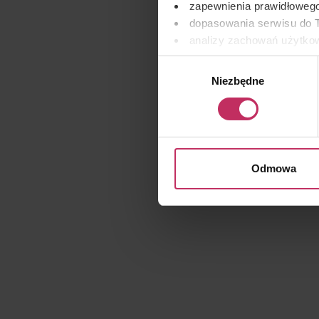
zapewnienia prawidłowego
dopasowania serwisu do T
analizy zachowań użytkow
remarketingowym, czyli w
Wybór
Niezbędne
zgody
Wykorzystujemy pliki cooki
osobowych, w tym o sposobi
znajdziesz w naszej
Polityc
Odmowa