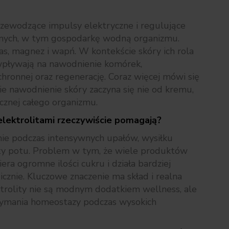
przewodzące impulsy elektryczne i regulujące
znych, w tym gospodarkę wodną organizmu.
as, magnez i wapń. W kontekście skóry ich rola
wpływają na nawodnienie komórek,
hronnej oraz regenerację. Coraz więcej mówi się
ie nawodnienie skóry zaczyna się nie od kremu,
cznej całego organizmu.
elektrolitami rzeczywiście pomagają?
ie podczas intensywnych upałów, wysiłku
aty potu. Problem w tym, że wiele produktów
ra ogromne ilości cukru i działa bardziej
icznie. Kluczowe znaczenie ma skład i realna
trolity nie są modnym dodatkiem wellness, ale
ymania homeostazy podczas wysokich