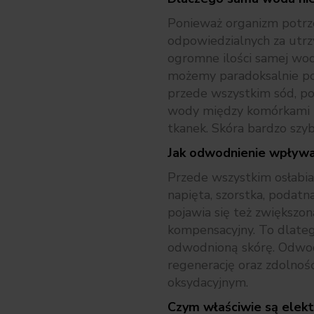
Ponieważ organizm potrze
odpowiedzialnych za utrz
ogromne ilości samej wody
możemy paradoksalnie pog
przede wszystkim sód, p
wody między komórkami 
tkanek. Skóra bardzo szy
Jak odwodnienie wpływa
Przede wszystkim osłabia 
napięta, szorstka, podatn
pojawia się też zwiększo
kompensacyjny. To dlateg
odwodnioną skórę. Odwod
regenerację oraz zdolnoś
oksydacyjnym.
Czym właściwie są elektr