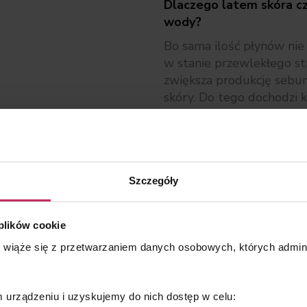
Dlaczego latem skóra cz
wody?
Bo sama ilość płynów nie
w stanie przewlekłego s
zwiększa produkcję sebum,
skóry. Do tego dochodzi k
częstsze uszkadzanie bar
Nawodnienie jest ważne, a
skóry.
Jakie objawy mogą suge
Szczegóły
Najczęściej pojawia się uc
reaktywność. Charakterys
 plików cookie
skóry i dyskomfort. Pacjen
wyłącznie problem łojoto
s wiąże się z przetwarzaniem danych osobowych, których admi
składniki aktywne, szybcie
podatna na mikrostany za
urządzeniu i uzyskujemy do nich dostęp w celu:
Czy dieta ma wpływ na 