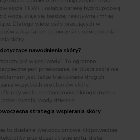
atyzowane pomieszczenia mają zwykle niską
 zwiększa TEWL i osłabia barierę hydrolipidową.
cić wodę, staje się bardziej reaktywna i mniej
niące. Dlatego wiele osób pracujących w
 doświadcza latem jednocześnie odwodnienia i
nia skóry.
y dotyczące nawodnienia skóry?
ystarczy pić więcej wody”. To ogromne
ezpieczne jest przekonanie, że tłusta skóra nie
oblemem jest także traktowanie drogich
zania wszystkich problemów skóry.
półpracy wielu mechanizmów biologicznych, a
jednej butelki wody dziennie.
owoczesna strategia wspierania skóry
cie to działanie wielopoziomowe. Odpowiednie
ektrolity przy dużej utracie potu, dieta