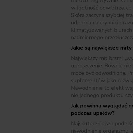
Bardzo negatywnie. Klim
wilgotność powietrza, co
Skóra zaczyna szybciej tra
odporna na czynniki draż
klimatyzowanych biurach
nadmiernego przetłuszcza
Jakie są największe mit
Największy mit brzmi: „w
uproszczenie. Równie nieb
może być odwodniona. Pr
suplementów jako rozwią
Nawodnienie to efekt ws
nie jednego produktu czy 
Jak powinna wyglądać n
podczas upałów?
Najskuteczniejsze podejś
nawodnienie organizmu, el