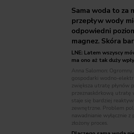
Sama woda to za 
przepływ wody mi
odpowiedni poziom
magnez. Skóra bar
LNE: Latem wszyscy mów
ma ono aż tak duży wpł
Anna Salomon: Ogromny. 
gospodarki wodno-elektr
zwiększa utratę płynów pr
przeznaskórkową utratę w
staje się bardziej reaktyw
zewnętrzne. Problem pol
nawadnianie wyłącznie z p
złożony proces.
Dlaczego sama woda ni