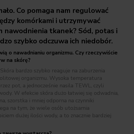
mało. Co pomaga nam regulować
ędzy komórkami i utrzymywać
 nawodnienia tkanek? Sód, potas i
dzo szybko odczuwa ich niedobór.
ią o nawadnianiu organizmu. Czy rzeczywiście
yw na skórę?
Skóra bardzo szybko reaguje na zaburzenia
olitowej organizmu. Wysoka temperatura
zez pot, a jednocześnie nasila TEWL, czyli
ody. W efekcie skóra dużo łatwiej się odwadnia,
na, szorstka i mniej odporna na czynniki
ega na tym, że wiele osób utożsamia
iciem dużej ilości wody, a to znacznie bardziej
e zawsze wystarcza?