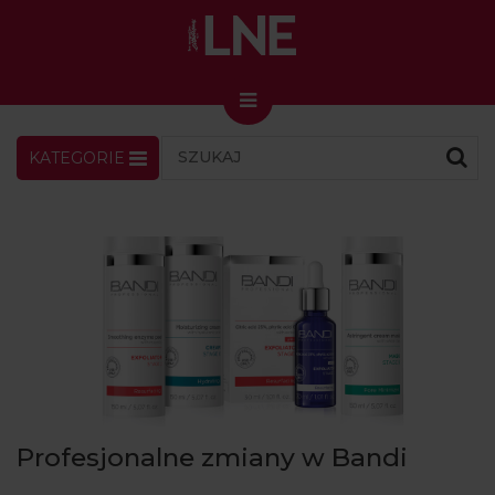
KATEGORIE
LNENEWS
KONTAKT
ZALOGUJ
SKLEP
KONGRES I TARGI
Skin Master w Warszawie
49. edycja w Krakowie
VIDEO
PODCAST
MAGAZYN
Profesjonalne zmiany w Bandi
O NAS
PRENUMERATA