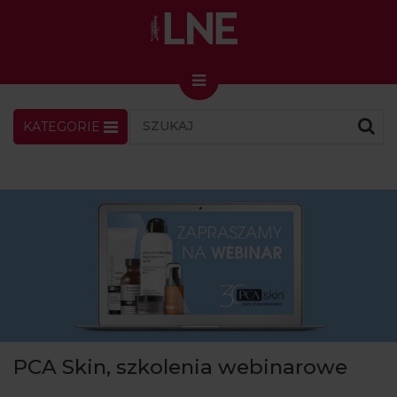
KATEGORIE
LNENEWS
KONTAKT
ZALOGUJ
SKLEP
KONGRES I TARGI
Skin Master w Warszawie
49. edycja w Krakowie
VIDEO
PODCAST
MAGAZYN
PCA Skin, szkolenia webinarowe
O NAS
PRENUMERATA