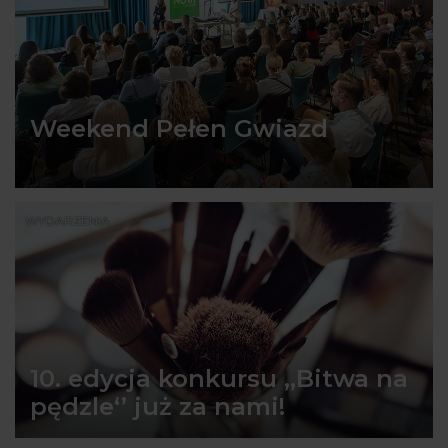
Weekend Pełen Gwiazd
WYDARZENIA
10. edycja konkursu ,,Bitwa na
pędzle‘’ już za nami!