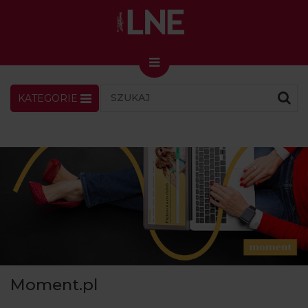
KATEGORIE
LNENEWS
KONTAKT
ZALOGUJ
SKLEP
KONGRES I TARGI
Skin Master w Warszawie
49. edycja w Krakowie
VIDEO
PODCAST
MAGAZYN
Moment.pl
O NAS
PRENUMERATA