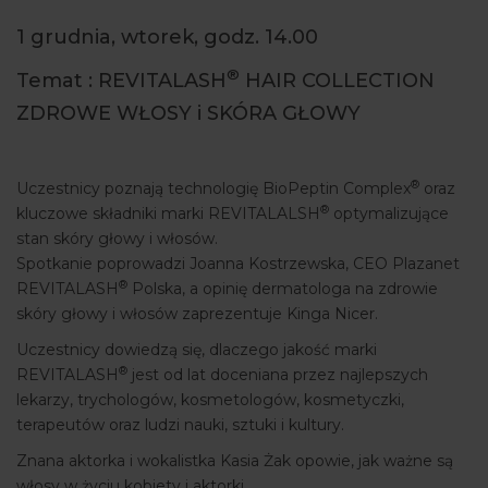
ARTYKUŁY
1 grudnia, wtorek, godz. 14.00
WYDARZENIA
®
Temat : REVITALASH
HAIR COLLECTION
ZDROWE WŁOSY i SKÓRA GŁOWY
®
Uczestnicy poznają technologię BioPeptin Complex
oraz
®
kluczowe składniki marki REVITALALSH
optymalizujące
stan skóry głowy i włosów.
Spotkanie poprowadzi Joanna Kostrzewska, CEO Plazanet
®
REVITALASH
Polska, a opinię dermatologa na zdrowie
skóry głowy i włosów zaprezentuje Kinga Nicer.
Uczestnicy dowiedzą się, dlaczego jakość marki
®
REVITALASH
jest od lat doceniana przez najlepszych
lekarzy, trychologów, kosmetologów, kosmetyczki,
terapeutów oraz ludzi nauki, sztuki i kultury.
Znana aktorka i wokalistka Kasia Żak opowie, jak ważne są
włosy w życiu kobiety i aktorki.