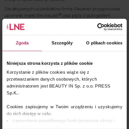
Dla aktywnych uczestników firma Plazanet przygotowała
®
upominki marki RevitaLash
oraz płyty z autografem
Katarzyny Żak.
LNE jako patron medialny wydarzenia podaruje wszystkim
uczestnikom spotkania najnowszy numer magazynu.
Zgoda
Szczegóły
O plikach cookies
Link do rejestracji autoryzowanych klinik i gabinetów
Niniejsza strona korzysta z plików cookie
Korzystanie z plików cookies wiąże się z
przetwarzaniem danych osobowych, których
administratorem jest BEAUTY IN Sp. z o.o. PRESS
Sp.K..
Cookies zapisujemy w Twoim urządzeniu i uzyskujemy
do nich dostęp w celu:
zapewnienia prawidłowego funkcjonowania strony i
świadczenia naszych usług;