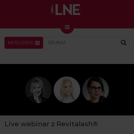
KATEGORIE
LNENEWS
KONTAKT
ZALOGUJ
SKLEP
KONGRES I TARGI
Skin Master w Warszawie
49. edycja w Krakowie
VIDEO
PODCAST
MAGAZYN
Live webinar z Revitalash®
O NAS
PRENUMERATA