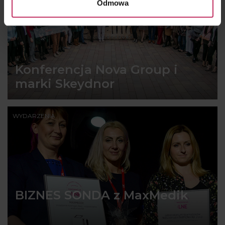
Odmowa
Konferencja Nova Group i
marki Skeydnor
WYDARZENIA
BIZNES SONDA z MaxMedik