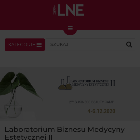
KATEGORIE
LNENEWS
KONTAKT
ZALOGUJ
SKLEP
KONGRES I TARGI
Skin Master w Warszawie
49. edycja w Krakowie
VIDEO
PODCAST
MAGAZYN
Laboratorium Biznesu Medycyny
O NAS
Estetycznej II
PRENUMERATA