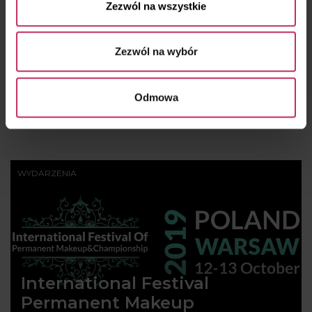
Zezwól na wszystkie
LNE jest patronem medialnym warsztatów.
www.holistixconsulting.com
Zezwól na wybór
Odmowa
WYDARZENIA
International Festival
Permanent Makeup