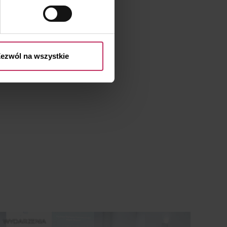
przetwarzaniu Twoich danych
 przysługujących Ci prawach
ezwól na wszystkie
WYDARZENIA