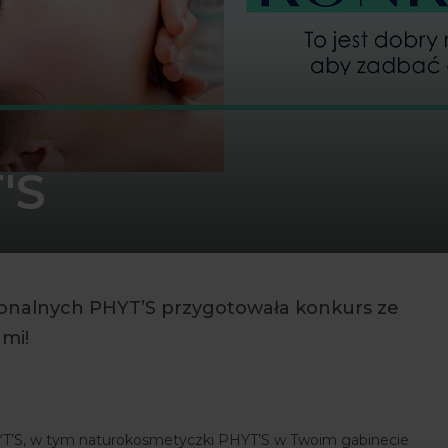
'S
onalnych PHYT’S przygotowała konkurs ze
ami!
HYT’S, w tym naturokosmetyczki PHYT’S w Twoim gabinecie