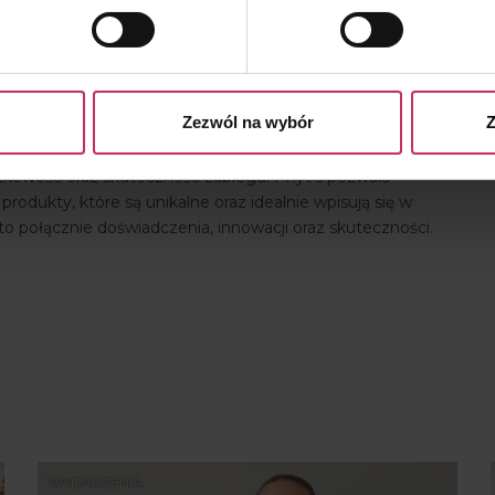
es własne oraz naszych partnerów. Szczegółowe informacje o 
e, w jaki my i nasi partnerzy używamy plików cookies oraz o
ów kosmetycznych oraz SPA. Te francuskie, profesjonalne i
e prywatności
.
niu tego kraju, w miejscowości Caillac od prawie 50 lat.
rtyfikaty COSME BIO oraz QUALITE FRANCE.
Zezwól na wybór
Z
 są jako pojedyncze sety. Każdy produkt w secie, od
 zamknięty jest w pojedynczej, szklanej ampułce. Pozwala
ątkowość oraz skuteczność zabiegu. Phyt’s pozwala
rodukty, które są unikalne oraz idealnie wpisują się w
 to połącznie doświadczenia, innowacji oraz skuteczności.
WYDARZENIA