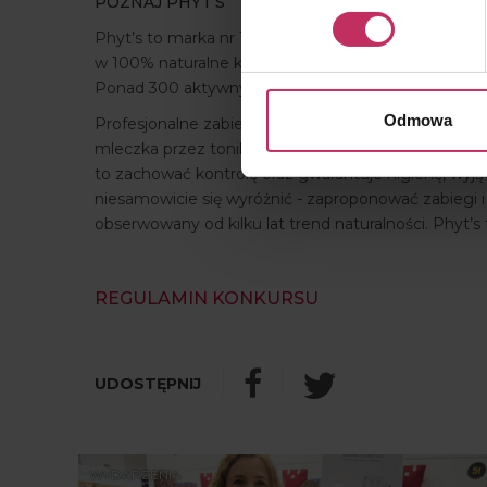
POZNAJ PHYT’S
Wykorzystujemy pliki cooki
osobowych, w tym o sposobi
Phyt’s to marka nr 1 we Francji z tysiącami gabinet
znajdziesz w naszej
Polityc
w 100% naturalne kosmetyki są produkowane na połud
Ponad 300 aktywnych fitokosmetyków posiada ce
Odmowa
Profesjonalne zabiegi na twarz i ciało przygotowane
mleczka przez tonik po serum oraz kremie kończąc,
to zachować kontrolę oraz gwarantuje higienę, wyj
niesamowicie się wyróżnić - zaproponować zabiegi i p
obserwowany od kilku lat trend naturalności. Phyt’s
REGULAMIN KONKURSU
WYDARZENIA