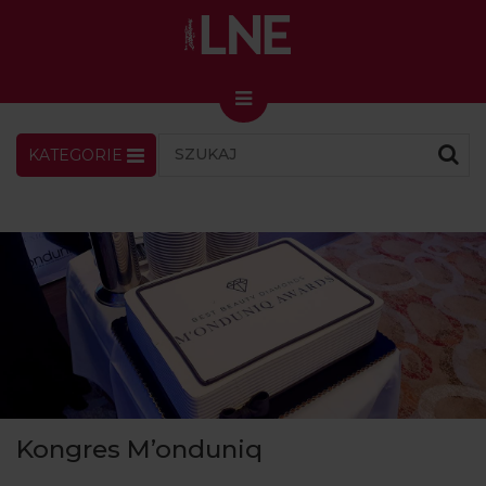
KATEGORIE
LNENEWS
KONTAKT
ZALOGUJ
SKLEP
KONGRES I TARGI
Skin Master w Warszawie
49. edycja w Krakowie
VIDEO
PODCAST
MAGAZYN
Kongres M’onduniq
O NAS
PRENUMERATA