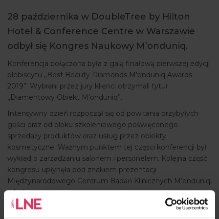
ARTYKUŁY
28 października w DoubleTree by Hilton
Hotel & Conference Centre w Warszawie
WYDARZENIA
odbył się Kongres Naukowy M’onduniq.
Konferencja połączona była z galą finałową pierwszej edycji
plebiscytu „Best Beauty Diamonds M'onduniq Awards
2019”. Wybrani przez jury klienci otrzymali tytuł
„Diamentowy Obiekt M’onduniq”.
Intensywny dzień rozpoczął się od powitania przybyłych
gości oraz od bloku szkoleniowego poświęconego
sprzedaży produktów oraz usług przez obiekty
kosmetyczne. Ważnym punktem tej części konferencji był
wykład o zarzadzaniu salonem i personelem. Kolejna część
kongresu upłynęła pod znakiem prezentacji
Międzynarodowego Centrum Badań Klinicznych M’onduniq,
o którym więcej można przeczytać na
www.badania.monduniq.pl. Odwiedzając witrynę można też
zgłosić swoją kandydaturę do programu badań