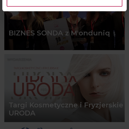
BIZNES SONDA z M'onduniq
WYDARZENIA
Targi Kosmetyczne i Fryzjerskie
URODA