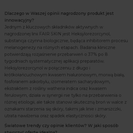
ARTYKUŁY
Dlaczego w Waszej opinii nagrodzony produkt jest
WYDARZENIA
innowacyjny?
Jednym z kluczowych składników aktywnych w
nagrodzonej linii FAIR SKIN jest Heksylorezorcynol,
substancja czynna biologicznie, będąca inhibitorem procesu
melanogenezy na różnych etapach. Badania kliniczne
potwierdzają rozjaśnienie przebarwień o 37% po 8
tygodniach systematycznej aplikacji preparatów.
Heksylorezorcynol w połączeniu z długo i
krótkołańcuchowym kwasem hialuronowym, morwą białą,
fosforanem askorbylu, izomeratem sacharydowym,
ekstraktem z rośliny watheria indica oraz kwasem
ferulowym, działa w synergii nie tylko na przebarwienia o
różnej etiologii, ale także stanowi skuteczną broń w walce z
oznakami starzenia się skóry, takimi jak linie i zmarszczki,
utrata nawilżenia oraz spadek elastyczności skóry.
Światowe trendy czy opinie klientów? W jaki sposób
stworzyć ofertę idealną?