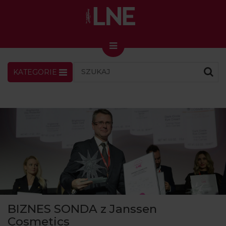
KATEGORIE
LNENEWS
KONTAKT
ZALOGUJ
SKLEP
KONGRES I TARGI
Skin Master w Warszawie
49. edycja w Krakowie
VIDEO
PODCAST
MAGAZYN
BIZNES SONDA z Janssen
O NAS
Cosmetics
PRENUMERATA