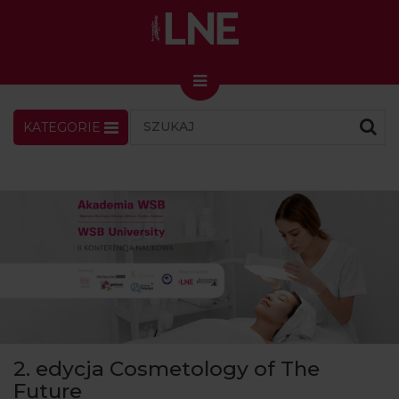
KATEGORIE
LNENEWS
KONTAKT
ZALOGUJ
SKLEP
KONGRES I TARGI
Skin Master w Warszawie
49. edycja w Krakowie
VIDEO
PODCAST
MAGAZYN
2. edycja Cosmetology of The
O NAS
Future
PRENUMERATA