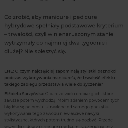
ARTYKUŁY
Co zrobić, aby manicure i pedicure
WYDARZENIA
hybrydowe spełniały podstawowe kryterium
– trwałości, czyli w nienaruszonym stanie
wytrzymały co najmniej dwa tygodnie i
dłużej? Nie spieszyć się.
LNE: O czym najczęściej zapominają stylistki paznokci
podczas wykonywania manicure’u, że trwałość efektu
takiego zabiegu przedstawia wiele do życzenia?
Elżbieta Sarzyńska:
O bardzo wielu drobiazgach, które
zawsze potem wychodzą. Moim zdaniem powodem tych
błędów są po prostu utrwalone od samego początku
wykonywania tego zawodu niewłaściwe nawyki
stylistyczne, których potem trudno się pozbyć. Przede
wszystkim dobry manicure i pedicure, szczególnie te z