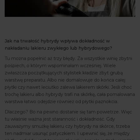
Jak na trwałość hybrydy wpływa dokładność w
nakładaniu lakieru zwykłego lub hybrydowego?
Tu można popełnić aż trzy błędy. Za wszystkie winię zbytni
pośpiech, o którym wspominałam wcześniej. Wiele
zwłaszcza początkujących stylistek kładzie zbyt grubą
warstwę preparatu. Albo nie domalowuje do końca całej
płytki czy nawet leciutko zalewa lakierem skórki. Jeśli choć
trochę lakieru albo hybrydy trafi na skórkę, cała pomalowana
warstwa łatwo odejdzie również od płytki paznokcia.
Dlaczego? Bo na pewno dostanie się tam powietrze. Więc
tu właśnie ważna jest staranność i dokładność. Gdy
zauważymy smużkę lakieru czy hybrydy na skórce, trzeba
ten nadmiar usunąć patyczkiem. I upewnić się, że między