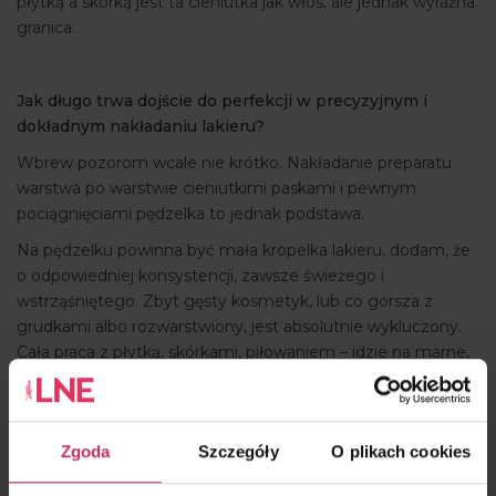
płytką a skórką jest ta cieniutka jak włos, ale jednak wyraźna
granica.
Jak długo trwa dojście do perfekcji w precyzyjnym i
dokładnym nakładaniu lakieru?
Wbrew pozorom wcale nie krótko. Nakładanie preparatu
warstwa po warstwie cieniutkimi paskami i pewnym
pociągnięciami pędzelka to jednak podstawa.
Na pędzelku powinna być mała kropelka lakieru, dodam, że
o odpowiedniej konsystencji, zawsze świeżego i
wstrząśniętego. Zbyt gęsty kosmetyk, lub co gorsza z
grudkami albo rozwarstwiony, jest absolutnie wykluczony.
Cała praca z płytką, skórkami, piłowaniem – idzie na marne,
gdy lakier lub hybryda nie są pierwszej świeżości.
Czy powinno się piłować jeszcze paznokcie po
Zgoda
Szczegóły
O plikach cookies
skończonym manicurze?