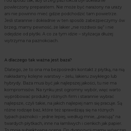
i od spodu tak, aby brzeg paznokcia był dokładnie
powleczony preparatem. Nie może być narażony na urazy
ani nie powinno mieć gdzie podchodzić tam powietrze.
Jeśli starannie i dokładnie w ten sposób zabezpieczymy ów
brzeg, mamy pewność, że lakier „nie rozdwoi się” i nie
odejdzie od płytki. A co za tym idzie – stylizacja dłużej
wytrzyma na paznokciach.
A dlaczego tak ważna jest baza?
Dlatego, że to ona ma bezpośredni kontakt z płytką, na nią
nakładamy kolejne warstwy – żelu, lakieru zwykłego lub
hybrydy. Baza musi być jak najlepszej jakości, tu nie ma
kompromisów. Na rynku jest ogromny wybór, więc warto
wypróbować produkty różnych firm i starannie wybrać
najlepsze, czyli takie, na jakich najlepiej nam się pracuje. Są
różne rodzaje baz, które też sprawdzają się na różnych
typach paznokci – jedne lepiej, według mnie, „pracują” na
twardych płytkach, inne na łamliwych i cienkich jak papier.
To moja subiektywna ocena. Do dyspozycji mamy wówczas