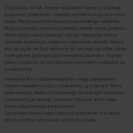
Oczywiście, że tak. Przede wszystkim ważny tu jest brak
pośpiechu, staranność i wszelkie wymienione przeze mnie
etapy. Na stopach jest więcej zrogowaciałego naskórka,
który usuwa się za pomocą frezarki, zwykle też są grubsze
skórki, które należy odsunąć i wyciąć. Następnie należy
opiłować paznokcie i nadać im odpowiedni kształt. Ważne
jest, by płytki nie były skrócone do samego opuszka, a boki
zaokrąglone, gdyż sprzyja to wrastaniu paznokci. Później
należy zmatowić płytkę bloczkiem polerskim i odtłuścić jej
powierzchnię.
Kolejny krok to oddzielenie palców stopy separatorem.
Potem nakładamy bazę i utwardzamy ją w lampie. Na to
dwie warstwy lakieru hybrydowego (po każdym nałożeniu
utwardzamy je lampą) i na koniec top coat, który nada
blasku oraz trwałości pedicure’owi.
Już na sam koniec warto odtłuścić paznokcie, a w skórki
oraz paznokcie wmasować odżywczą oliwkę.