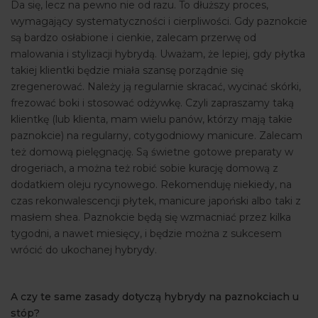
Da się, lecz na pewno nie od razu. To dłuższy proces,
wymagający systematyczności i cierpliwości. Gdy paznokcie
są bardzo osłabione i cienkie, zalecam przerwę od
malowania i stylizacji hybrydą. Uważam, że lepiej, gdy płytka
takiej klientki będzie miała szansę porządnie się
zregenerować. Należy ją regularnie skracać, wycinać skórki,
frezować boki i stosować odżywkę. Czyli zapraszamy taką
klientkę (lub klienta, mam wielu panów, którzy mają takie
paznokcie) na regularny, cotygodniowy manicure. Zalecam
też domową pielęgnację. Są świetne gotowe preparaty w
drogeriach, a można też robić sobie kurację domową z
dodatkiem oleju rycynowego. Rekomenduję niekiedy, na
czas rekonwalescencji płytek, manicure japoński albo taki z
masłem shea. Paznokcie będą się wzmacniać przez kilka
tygodni, a nawet miesięcy, i będzie można z sukcesem
wrócić do ukochanej hybrydy.
A czy te same zasady dotyczą hybrydy na paznokciach u
stóp?