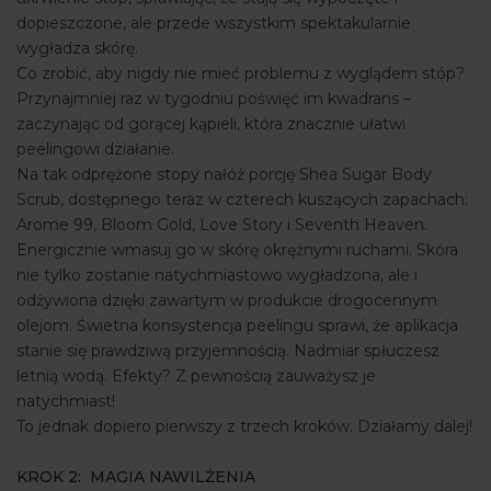
dopieszczone, ale przede wszystkim spektakularnie
wygładza skórę.
Co zrobić, aby nigdy nie mieć problemu z wyglądem stóp?
Przynajmniej raz w tygodniu poświęć im kwadrans –
zaczynając od gorącej kąpieli, która znacznie ułatwi
peelingowi działanie.
Na tak odprężone stopy nałóż porcję Shea Sugar Body
Scrub, dostępnego teraz w czterech kuszących zapachach:
Arome 99, Bloom Gold, Love Story i Seventh Heaven.
Energicznie wmasuj go w skórę okrężnymi ruchami. Skóra
nie tylko zostanie natychmiastowo wygładzona, ale i
odżywiona dzięki zawartym w produkcie drogocennym
olejom. Świetna konsystencja peelingu sprawi, że aplikacja
stanie się prawdziwą przyjemnością. Nadmiar spłuczesz
letnią wodą. Efekty? Z pewnością zauważysz je
natychmiast!
To jednak dopiero pierwszy z trzech kroków. Działamy dalej!
KROK 2: MAGIA NAWILŻENIA