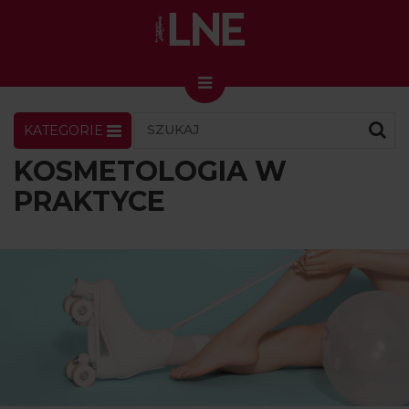
KATEGORIE
LNENEWS
KONTAKT
ZALOGUJ
SKLEP
KOSMETOLOGIA W
KONGRES I TARGI
PRAKTYCE
Skin Master w Warszawie
49. edycja w Krakowie
VIDEO
PODCAST
MAGAZYN
O NAS
PRENUMERATA