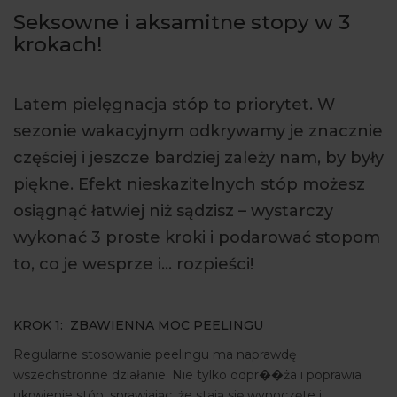
Seksowne i aksamitne stopy w 3
ARTYKUŁY
krokach!
WYDARZENIA
Latem pielęgnacja stóp to priorytet. W
sezonie wakacyjnym odkrywamy je znacznie
częściej i jeszcze bardziej zależy nam, by były
piękne. Efekt nieskazitelnych stóp możesz
osiągnąć łatwiej niż sądzisz – wystarczy
wykonać 3 proste kroki i podarować stopom
to, co je wesprze i… rozpieści!
KROK 1: ZBAWIENNA MOC PEELINGU
Regularne stosowanie peelingu ma naprawdę
wszechstronne działanie. Nie tylko odpr��ża i poprawia
ukrwienie stóp, sprawiając, że stają się wypoczęte i