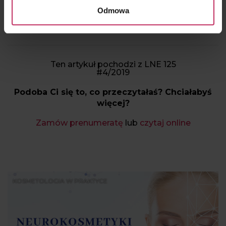
Odmowa
Ten artykuł pochodzi z LNE 125
#4/2019
Podoba Ci się to, co przeczytałaś? Chciałabyś
więcej?
Zamów prenumeratę
lub
czytaj online
KOSMETOLOGIA W PRAKTYCE