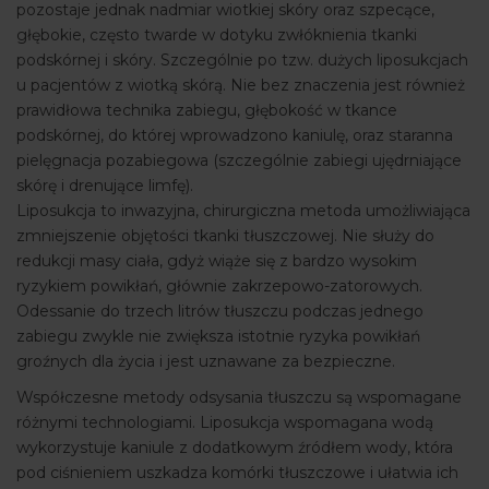
pozostaje jednak nadmiar wiotkiej skóry oraz szpecące,
głębokie, często twarde w dotyku zwłóknienia tkanki
podskórnej i skóry. Szczególnie po tzw. dużych liposukcjach
u pacjentów z wiotką skórą. Nie bez znaczenia jest również
prawidłowa technika zabiegu, głębokość w tkance
podskórnej, do której wprowadzono kaniulę, oraz staranna
pielęgnacja pozabiegowa (szczególnie zabiegi ujędrniające
skórę i drenujące limfę).
Liposukcja to inwazyjna, chirurgiczna metoda umożliwiająca
zmniejszenie objętości tkanki tłuszczowej. Nie służy do
redukcji masy ciała, gdyż wiąże się z bardzo wysokim
ryzykiem powikłań, głównie zakrzepowo-zatorowych.
Odessanie do trzech litrów tłuszczu podczas jednego
zabiegu zwykle nie zwiększa istotnie ryzyka powikłań
groźnych dla życia i jest uznawane za bezpieczne.
Współczesne metody odsysania tłuszczu są wspomagane
różnymi technologiami. Liposukcja wspomagana wodą
wykorzystuje kaniule z dodatkowym źródłem wody, która
pod ciśnieniem uszkadza komórki tłuszczowe i ułatwia ich