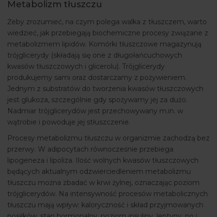
Metabolizm tłuszczu
Żeby zrozumieć, na czym polega walka z tłuszczem, warto
wiedzieć, jak przebiegają biochemiczne procesy związane z
metabolizmem lipidów. Komórki tłuszczowe magazynują
trójglicerydy (składają się one z długołańcuchowych
kwasów tłuszczowych i glicerolu). Trójglicerydy
produkujemy sami oraz dostarczamy z pożywieniem.
Jednym z substratów do tworzenia kwasów tłuszczowych
jest glukoza, szczególnie gdy spożywamy jej za dużo.
Nadmiar trójglicerydów jest przechowywany m.in. w
wątrobie i powoduje jej stłuszczenie.
Procesy metabolizmu tłuszczu w organizmie zachodzą bez
przerwy. W adipocytach równocześnie przebiega
lipogeneza i lipoliza. Ilość wolnych kwasów tłuszczowych
będących aktualnym odzwierciedleniem metabolizmu
tłuszczu można zbadać w krwi żylnej, oznaczając poziom
trójglicerydów. Na intensywność procesów metabolicznych
tłuszczu mają wpływ: kaloryczność i skład przyjmowanych
posiłków, stan hormonalny, poziom insuliny, leptyny, no i