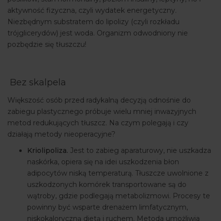
aktywność fizyczna, czyli wydatek energetyczny.
Niezbędnym substratem do lipolizy (czyli rozkładu
trójglicerydów) jest woda. Organizm odwodniony nie
pozbędzie się tłuszczu!
Bez skalpela
Większość osób przed radykalną decyzją odnośnie do
zabiegu plastycznego próbuje wielu mniej inwazyjnych
metod redukujących tłuszcz. Na czym polegają i czy
działają metody nieoperacyjne?
Kriolipoliza.
Jest to zabieg aparaturowy, nie uszkadza
naskórka, opiera się na idei uszkodzenia błon
adipocytów niską temperaturą. Tłuszcze uwolnione z
uszkodzonych komórek transportowane są do
wątroby, gdzie podlegają metabolizmowi. Procesy te
powinny być wsparte drenażem limfatycznym,
niskokaloryczną dietą i ruchem. Metoda umożliwia