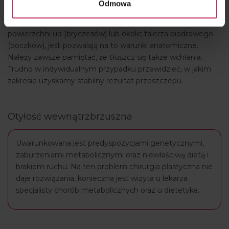
Odmowa
pacjenta oraz zabiegach niedużego powiększania biustu (za
pomocą lipotransferu) pobieramy go z zewnętrznych
powierzchni ud (bryczesów) lub okolic talerza biodrowego
(boczków), jeśli pozwalają na to warunki anatomiczne.
Należy zawsze pamiętać, że tłuszcz się także wchłania.
Trudno w indywidualnym przypadku przewidzieć, w jakim
zakresie uzyskamy stabilny rezultat przeszczepu.
Otyłość wewnątrzbrzuszna
Uwarunkowana jest predyspozycjami genetycznymi,
zaburzeniami metabolicznymi oraz niewłaściwą dietą i
brakiem ruchu. Na ten problem chirurgia plastyczna nie
daje rozwiązania, konieczna jest wizyta u lekarza
specjalisty chorób metabolicznych oraz u dietetyka.