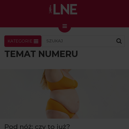
KATEGORIE
LNENEWS
KONTAKT
ZALOGUJ
SKLEP
TEMAT NUMERU
KONGRES I TARGI
Skin Master w Warszawie
49. edycja w Krakowie
VIDEO
PODCAST
MAGAZYN
O NAS
Pod nóż: czy to już?
PRENUMERATA