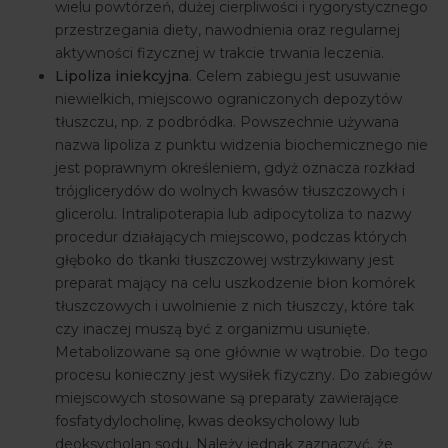
wielu powtórzeń, dużej cierpliwości i rygorystycznego
przestrzegania diety, nawodnienia oraz regularnej
aktywności fizycznej w trakcie trwania leczenia.
Lipoliza iniekcyjna
. Celem zabiegu jest usuwanie
niewielkich, miejscowo ograniczonych depozytów
tłuszczu, np. z podbródka. Powszechnie używana
nazwa lipoliza z punktu widzenia biochemicznego nie
jest poprawnym określeniem, gdyż oznacza rozkład
trójglicerydów do wolnych kwasów tłuszczowych i
glicerolu. Intralipoterapia lub adipocytoliza to nazwy
procedur działających miejscowo, podczas których
głęboko do tkanki tłuszczowej wstrzykiwany jest
preparat mający na celu uszkodzenie błon komórek
tłuszczowych i uwolnienie z nich tłuszczy, które tak
czy inaczej muszą być z organizmu usunięte.
Metabolizowane są one głównie w wątrobie. Do tego
procesu konieczny jest wysiłek fizyczny. Do zabiegów
miejscowych stosowane są preparaty zawierające
fosfatydylocholinę, kwas deoksycholowy lub
deoksycholan sodu. Należy jednak zaznaczyć, że