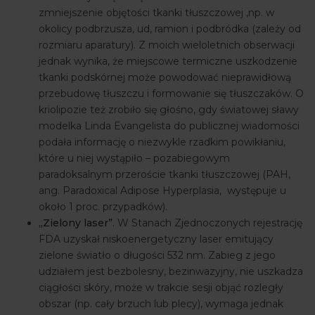
zmniejszenie objętości tkanki tłuszczowej ,np. w
okolicy podbrzusza, ud, ramion i podbródka (zależy od
rozmiaru aparatury). Z moich wieloletnich obserwacji
jednak wynika, że miejscowe termiczne uszkodzenie
tkanki podskórnej może powodować nieprawidłową
przebudowę tłuszczu i formowanie się tłuszczaków. O
kriolipozie też zrobiło się głośno, gdy światowej sławy
modelka Linda Evangelista do publicznej wiadomości
podała informację o niezwykle rzadkim powikłaniu,
które u niej wystąpiło – pozabiegowym
paradoksalnym przeroście tkanki tłuszczowej (PAH,
ang. Paradoxical Adipose Hyperplasia, występuje u
około 1 proc. przypadków).
„Zielony laser”
. W Stanach Zjednoczonych rejestrację
FDA uzyskał niskoenergetyczny laser emitujący
zielone światło o długości 532 nm. Zabieg z jego
udziałem jest bezbolesny, bezinwazyjny, nie uszkadza
ciągłości skóry, może w trakcie sesji objąć rozległy
obszar (np. cały brzuch lub plecy), wymaga jednak