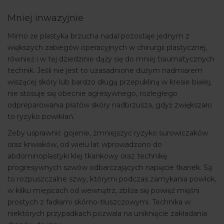
Mniej inwazyjnie
Mimo że plastyka brzucha nadal pozostaje jednym z
większych zabiegów operacyjnych w chirurgii plastycznej,
również i w tej dziedzinie dąży się do mniej traumatycznych
technik. Jeśli nie jest to uzasadnione dużym nadmiarem
wiszącej skóry lub bardzo długą przepukliną w kresie białej,
nie stosuje się obecnie agresywnego, rozległego
odpreparowania płatów skóry nadbrzusza, gdyż zwiększało
to ryzyko powikłań.
Żeby usprawnić gojenie, zmniejszyć ryzyko surowiczaków
oraz krwiaków, od wielu lat wprowadzono do
abdominoplastyki klej tkankowy oraz technikę
progresywnych szwów odbarczających napięcie tkanek. Są
to rozpuszczalne szwy, którymi podczas zamykania powłok,
w kilku miejscach od wewnątrz, zbliża się powięź mięśni
prostych z fadłami skórno-tłuszczowymi. Technika w
niektórych przypadkach pozwala na uniknięcie zakładania