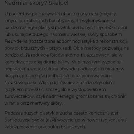
Nadmiar skóry? Skalpel
U pacjentów po masywnej utracie masy ciała (między
innymi po zabiegach bariatrycznych) wykonywane są
bardzo rozległe plastyki powłok brzusznych, np. 360 stopni
lub usunięcie dużego nadmiaru wiotkiej skóry sposobem
Fleur-de-lis (rozszerzona abdominoplastyka z rekonstrukcją
powłok brzusznych – przyp. red). Obie metody pozwalają na
bardzo dużą redukcję fałdów skórno-tłuszczowych, ale w
konsekwencji dają długie blizny. W pierwszym wypadku –
poprzeczną wokół całego obwodu podbrzusza i bioder, w
drugim, poziomą w podbrzuszu oraz pionową w linii
środkowej ciała. Wiążą się również z bardzo wysokim
ryzykiem powikłań, szczególnie występowaniem
surowiczaków, czyli nadmiernego gromadzenia się chłonki
w ranie oraz martwicy skóry.
Podczas dużych plastyk brzucha często konieczna jest
transpozycja pępka (czyli wszycie go w nowe miejsce) oraz
zabezpieczenie przepuklin brzusznych.