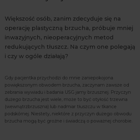
ARTYKUŁY
Większość osób, zanim zdecyduje się na
WYDARZENIA
operację plastyczną brzucha, próbuje mniej
inwazyjnych, nieoperacyjnych metod
redukujących tłuszcz. Na czym one polegają
i czy w ogóle działają?
Gdy pacjentka przychodzi do mnie zaniepokojona
powiększonym obwodem brzucha, zaczynam zawsze od
zebrania wywiadu i badania USG jamy brzusznej. Przyczyn
dużego brzucha jest wiele, może to być otyłość trzewna
(wewnątrzbrzuszna) lub nadmiar tłuszczu w tkance
podskórnej. Niestety, niektóre z przyczyn dużego obwodu
brzucha mogą być groźne i świadczą o poważnej chorobie.