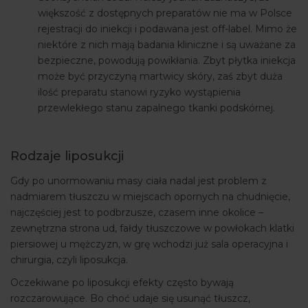
większość z dostępnych preparatów nie ma w Polsce
rejestracji do iniekcji i podawana jest off-label. Mimo że
niektóre z nich mają badania kliniczne i są uważane za
bezpieczne, powodują powikłania. Zbyt płytka iniekcja
może być przyczyną martwicy skóry, zaś zbyt duża
ilość preparatu stanowi ryzyko wystąpienia
przewlekłego stanu zapalnego tkanki podskórnej.
Rodzaje liposukcji
Gdy po unormowaniu masy ciała nadal jest problem z
nadmiarem tłuszczu w miejscach opornych na chudnięcie,
najczęściej jest to podbrzusze, czasem inne okolice –
zewnętrzna strona ud, fałdy tłuszczowe w powłokach klatki
piersiowej u mężczyzn, w grę wchodzi już sala operacyjna i
chirurgia, czyli liposukcja.
Oczekiwane po liposukcji efekty często bywają
rozczarowujące. Bo choć udaje się usunąć tłuszcz,