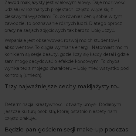
Zawód makijażysty jest wielowymiarowy. Daje możliwość
udziału w rozmaitych projektach, często wiąże się z
ciekawymi wyjazdami. To, co również cenię sobie w tym
zawodzie, to poznawanie różnych ludzi. Dlatego oprócz
pracy na sesjach zdjęciowych tak bardzo lubię uczyć.
Wspaniale jest obserwować rozwój moich studentów i
absolwentów. To ciągła wymiana energii. Natomiast moim
konikiem są sesje beauty, gdzie liczy się każdy detal i gdzie
sam mogę decydować o efekcie końcowym. To chyba
wynika też z mojego charakteru – lubię mieć wszystko pod
kontrolą (śmiech).
Trzy najważniejsze cechy makijażysty to…
Determinacja, kreatywność i otwarty umysł. Dodałbym
jeszcze kulturę osobistą, której ostatnio niestety nam
często brakuje…
Będzie pan gościem sesji make-up podczas