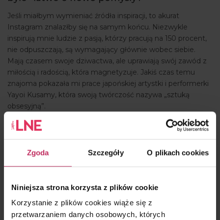
Jeśli miałbym wymieniać źródła inspiracji, to akurat
Instagram znalazłby się na samym końcu. Niezwykle
inspirują mnie ludzie z pasją, którzy pracują na 150 procent,
nie odpuszczają, są wymagający głównie wobec siebie.
Mają czasem swoje dziwactwa, ale uprawiają swój zawód z
miłością i radością, która magnetyzuje. Jakiś czas temu
znajoma pokazała mi prace japońskiej artystki i performerki
Yayoi Kusamy, która swoją twórczość nazywa „sztuką
obsesyjną”.
Tworzy barwne kolaże pokryte krzykliwymi wzorami. Sama
jest nieco szalona (świadomie wybrała szpital
psychiatryczny na swoje miejsce zamieszkania), ale w tym
Zgoda
Szczegóły
O plikach cookies
całym szaleństwie jest niezwykle twórcza, precyzyjna i
konsekwentna. Bardzo sobie cenię te cechy na równi w
ludziach i w sztuce!
Niniejsza strona korzysta z plików cookie
Jaki jest pana ulubiony rodzaj makijażu?
Korzystanie z plików cookies wiąże się z
przetwarzaniem danych osobowych, których