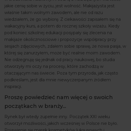
jakie cenię sobie w życiu, jest wolność. Makijażysta jest
właśnie takim wolnym zawodem, ale nie od razu
wiedziałem, że go wybiorę. Z ciekawości zapisałem się na
wakacyjny kurs, a potem do rocznej szkoły wizażu. Kiedy
pod koniec szkolnej edukacji posypały się zlecenia na
makijaże okolicznościowe i propozycje współpracy przy
sesjach zdjęciowych, zdałem sobie sprawę, że nowa pasja, w
której się zanurzyłem, może być realnie moim zawodem.
Nie odżegnuję się jednak od pracy naukowej, bo studia
otworzyły mi oczy na procesy, które zachodzą w
otaczającym nas świecie. Poza tym przyroda, jak często
podkreślam, jest dla mnie niewyczerpanym źródłem
inspiracji.
Proszę powiedzieć nam więcej o swoich
początkach w branży…
Rynek był wtedy zupełnie inny. Początek XXI wieku
otworzył możliwości, jakich wcześniej w Polsce nie było.
Pojawienie się marek kosmetyków luksusowych i