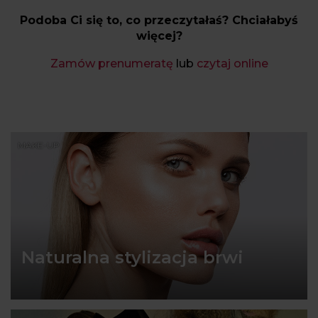
Podoba Ci się to, co przeczytałaś? Chciałabyś
więcej?
Zamów prenumeratę
lub
czytaj online
MAKE-UP
Naturalna stylizacja brwi