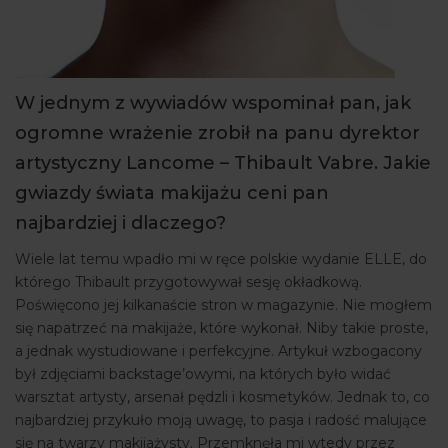
W jednym z wywiadów wspominał pan, jak
ogromne wrażenie zrobił na panu dyrektor
artystyczny Lancome – Thibault Vabre. Jakie
gwiazdy świata makijażu ceni pan
najbardziej i dlaczego?
Wiele lat temu wpadło mi w ręce polskie wydanie ELLE, do
którego Thibault przygotowywał sesję okładkową.
Poświęcono jej kilkanaście stron w magazynie. Nie mogłem
się napatrzeć na makijaże, które wykonał. Niby takie proste,
a jednak wystudiowane i perfekcyjne. Artykuł wzbogacony
był zdjęciami backstage’owymi, na których było widać
warsztat artysty, arsenał pędzli i kosmetyków. Jednak to, co
najbardziej przykuło moją uwagę, to pasja i radość malujące
się na twarzy makijażysty. Przemknęła mi wtedy przez