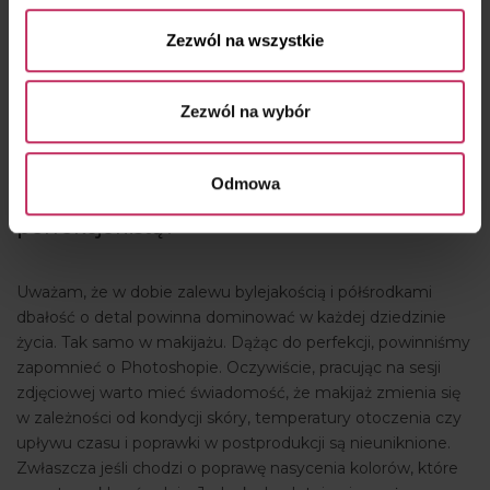
wyrysowanych do połowy czoła. Nie lubię też
zagęszczanych rzęs. Bardzo często wyglądają sztucznie i
Zezwól na wszystkie
wręcz groteskowo. W ogóle jest ostatnio jakiś boom na
wizerunek à la drag queen. Nie lubię tego.
Zezwól na wybór
Dużą uwagę przywiązuje pan do detalu –
czy w branży, gdzie tak powszechny jest
Odmowa
Photoshop, to konieczne, czy jest pan
perfekcjonistą?
Uważam, że w dobie zalewu bylejakością i półśrodkami
dbałość o detal powinna dominować w każdej dziedzinie
życia. Tak samo w makijażu. Dążąc do perfekcji, powinniśmy
zapomnieć o Photoshopie. Oczywiście, pracując na sesji
zdjęciowej warto mieć świadomość, że makijaż zmienia się
w zależności od kondycji skóry, temperatury otoczenia czy
upływu czasu i poprawki w postprodukcji są nieuniknione.
Zwłaszcza jeśli chodzi o poprawę nasycenia kolorów, które