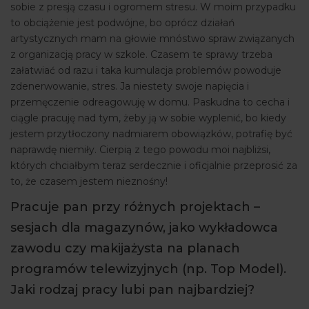
sobie z presją czasu i ogromem stresu. W moim przypadku
to obciążenie jest podwójne, bo oprócz działań
artystycznych mam na głowie mnóstwo spraw związanych
z organizacją pracy w szkole. Czasem te sprawy trzeba
załatwiać od razu i taka kumulacja problemów powoduje
zdenerwowanie, stres. Ja niestety swoje napięcia i
przemęczenie odreagowuję w domu. Paskudna to cecha i
ciągle pracuję nad tym, żeby ją w sobie wyplenić, bo kiedy
jestem przytłoczony nadmiarem obowiązków, potrafię być
naprawdę niemiły. Cierpią z tego powodu moi najbliżsi,
których chciałbym teraz serdecznie i oficjalnie przeprosić za
to, że czasem jestem nieznośny!
Pracuje pan przy różnych projektach –
sesjach dla magazynów, jako wykładowca
zawodu czy makijażysta na planach
programów telewizyjnych (np. Top Model).
Jaki rodzaj pracy lubi pan najbardziej?