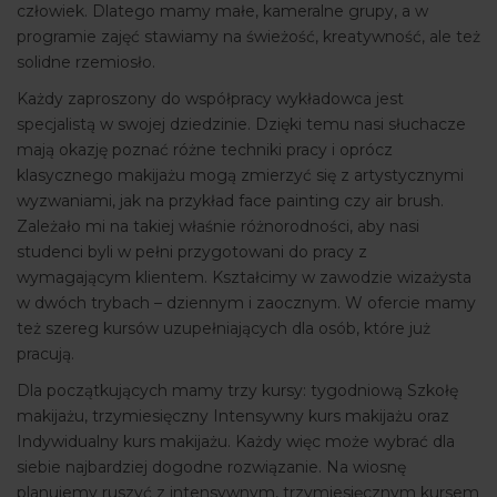
człowiek. Dlatego mamy małe, kameralne grupy, a w
programie zajęć stawiamy na świeżość, kreatywność, ale też
solidne rzemiosło.
Każdy zaproszony do współpracy wykładowca jest
specjalistą w swojej dziedzinie. Dzięki temu nasi słuchacze
mają okazję poznać różne techniki pracy i oprócz
klasycznego makijażu mogą zmierzyć się z artystycznymi
wyzwaniami, jak na przykład face painting czy air brush.
Zależało mi na takiej właśnie różnorodności, aby nasi
studenci byli w pełni przygotowani do pracy z
wymagającym klientem. Kształcimy w zawodzie wizażysta
w dwóch trybach – dziennym i zaocznym. W ofercie mamy
też szereg kursów uzupełniających dla osób, które już
pracują.
Dla początkujących mamy trzy kursy: tygodniową Szkołę
makijażu, trzymiesięczny Intensywny kurs makijażu oraz
Indywidualny kurs makijażu. Każdy więc może wybrać dla
siebie najbardziej dogodne rozwiązanie. Na wiosnę
planujemy ruszyć z intensywnym, trzymiesięcznym kursem