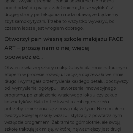
aparat zwykle uśrednia. Jednak absolutnie nie można
podchodzić do pracy z założeniem: „to się wyklika”. Z
drugiej strony perfekcjonizm rodzi obawę, że będziemy
zbyt samokrytyczni. Trzeba to wszystko wyważyć, bo
czasem lepsze jest wrogiem dobrego.
Otworzył pan własną szkołę makijażu FACE
ART – proszę nam o niej więcej
opowiedzieć…
Otwarcie własnej szkoły makijażu było dla mnie naturalnym
etapem w procesie rozwoju. Decyzja dojrzewała we mnie
długo i wymagała przemyślenia każdego detalu, począwszy
od wymyślenia logotypu i stworzenia innowacyjnego
programu, po znalezienie właściwego lokalu czy zakup
kosmetyków. Była to też kwestia ambicji, marzeń i
potrzeby zmierzenia się z nową rolą w życiu. Nie chciałem
tworzyć kolejnej szkoły wizażu i stylizacji z powtarzalnym
wszędzie programem. Zabrzmi to górnolotnie, ale swoją
szkołę traktuję jak misję, w której najważniejszy jest drugi