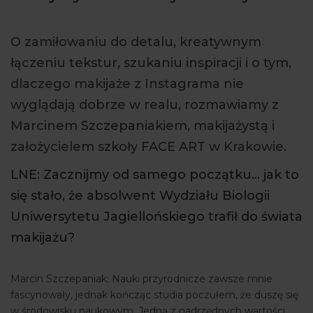
ARTYKUŁY
O zamiłowaniu do detalu, kreatywnym
WYDARZENIA
łączeniu tekstur, szukaniu inspiracji i o tym,
dlaczego makijaże z Instagrama nie
wyglądają dobrze w realu, rozmawiamy z
Marcinem Szczepaniakiem, makijażystą i
założycielem szkoły FACE ART w Krakowie.
LNE: Zacznijmy od samego początku… jak to
się stało, że absolwent Wydziału Biologii
Uniwersytetu Jagiellońskiego trafił do świata
makijażu?
Marcin Szczepaniak: Nauki przyrodnicze zawsze mnie
fascynowały, jednak kończąc studia poczułem, że duszę się
w środowisku naukowym. Jedną z nadrzędnych wartości,