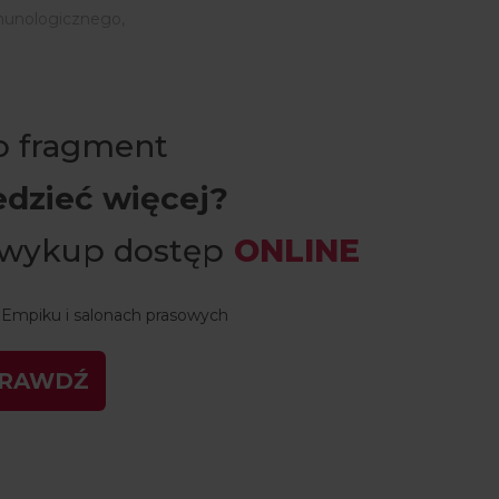
mmunologicznego,
ko fragment
edzieć więcej?
 wykup dostęp
ONLINE
 Empiku i salonach prasowych
PRAWDŹ