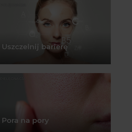
PIELĘGNACJA
Uszczelnij barierę
PIELĘGNACJA
Pora na pory