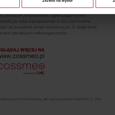
Zezwól na wybór
Z
bez przyczyny w tym miejscu wspominamy o nim także, bo
o przecenienia. To właśnie będąca w równowadze
e, obniża pH, bezpośrednio ograniczając rozwój
otrafią ze sobą współpracować w celu zachowania
zić do powstania zmian chorobowych. To dzięki silnej
wnikaniem szkodliwych mikroorganizmów.
ania promieniowania, jak wytwarzanie witaminy D, jest