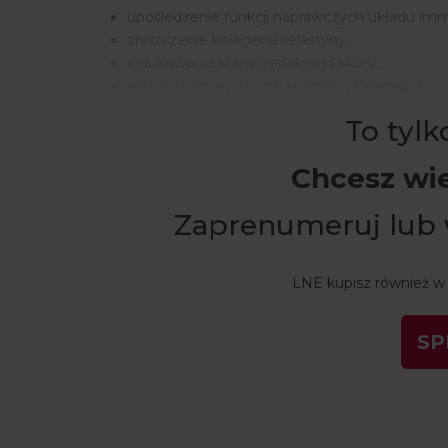
upośledzenie funkcji naprawczych układu i
zniszczenie kolagenu i elastyny,
indukowanie stanu zapalnego skóry,
nadprodukcja wolnych rodników tlenowych.
To tyl
Chcesz wi
Zaprenumeruj lub
LNE kupisz również w
S