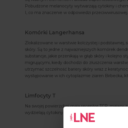
Pobudzone melanocyty wytwarzają cytokiny i chemok
I, co ma znaczenie w odpowiedzi przeciwwirusowej.
Komórki Langerhansa
Zlokalizowane w warstwie kolczystej i podstawnej,
skóry. Są to jedne z najważniejszych komórek dend
substancje, jakie przenikają w głąb skóry i kolejn
migrującymi, kiedy dochodzi do złuszczenia warstwy
utrzymać szczelność bariery skóry wraz z keratyno
występowanie w ich cytoplazmie ziaren Birbecka, k
Limfocyty T
Na swojej powierzchni mają receptor TCR, mający z
wydzielają cytokiny prozapalne i biorą udział w nap