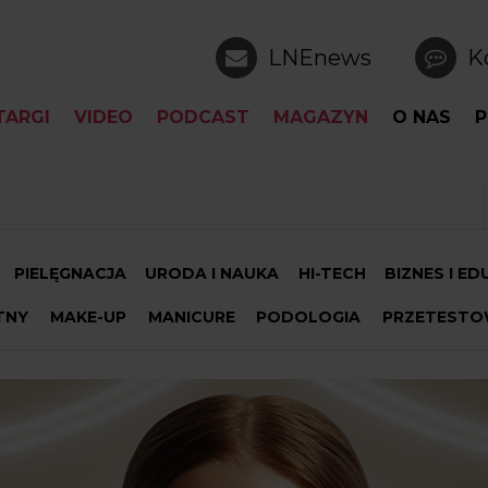
LNEnews
K
TARGI
VIDEO
PODCAST
MAGAZYN
O NAS
P
PIELĘGNACJA
URODA I NAUKA
HI-TECH
BIZNES I E
TNY
MAKE-UP
MANICURE
PODOLOGIA
PRZETESTO