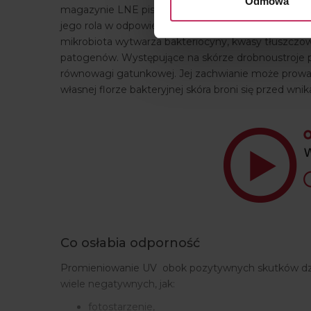
Odmowa
magazynie LNE piszemy o nim wiele i często, nie 
jego rola w odpowiedzi immunologicznej jest nie d
mikrobiota wytwarza bakteriocyny, kwasy tłuszczow
patogenów. Występujące na skórze drobnoustroje p
równowagi gatunkowej. Jej zachwianie może prowad
własnej florze bakteryjnej skóra broni się przed 
Co osłabia odporność
Promieniowanie UV obok pozytywnych skutków dział
wiele negatywnych, jak:
fotostarzenie,