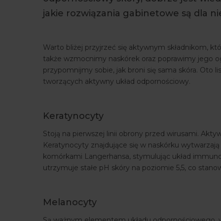
jakie rozwiązania gabinetowe są dla n
Warto bliżej przyjrzeć się aktywnym składnikom, kt
także wzmocnimy naskórek oraz poprawimy jego og
przypomnijmy sobie, jak broni się sama skóra. Oto 
tworzących aktywny układ odpornościowy.
Keratynocyty
Stoją na pierwszej linii obrony przed wirusami. Ak
Keratynocyty znajdujące się w naskórku wytwarzają c
komórkami Langerhansa, stymulując układ immunolog
utrzymuje stałe pH skóry na poziomie 5,5, co stan
Melanocyty
Są ważnym elementem układu odpornościowego, wyt