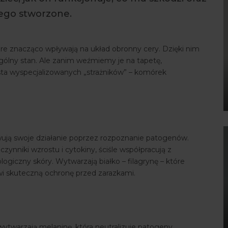
iego stworzone.
óre znacząco wpływają na układ obronny cery. Dzięki nim
ólny stan. Ale zanim weźmiemy je na tapetę,
lista wyspecjalizowanych „strażników” – komórek
tywują swoje działanie poprzez rozpoznanie patogenów.
zynniki wzrostu i cytokiny, ściśle współpracują z
iczny skóry. Wytwarzają białko – filagrynę – które
owi skuteczną ochronę przed zarazkami.
warzają melaninę, która neutralizuje patogeny.