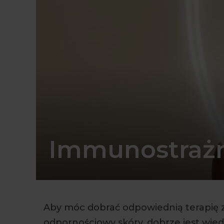
Immunostrażn
Aby móc dobrać odpowiednią terapię 
odpornościowy skóry, dobrze jest wiedz