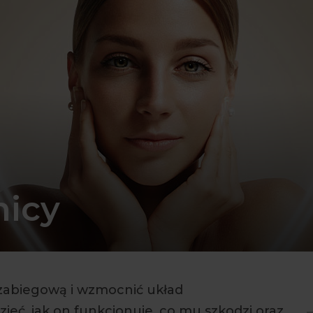
icy
zabiegową i wzmocnić układ
ieć, jak on funkcjonuje, co mu szkodzi oraz