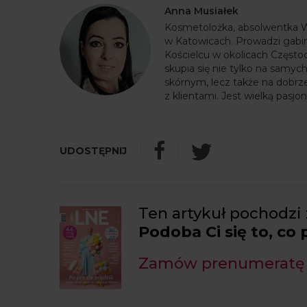
Anna Musiałek
Kosmetolożka, absolwentka 
w Katowicach. Prowadzi gab
Kościelcu w okolicach Częst
skupia się nie tylko na samyc
skórnym, lecz także na dobrz
z klientami. Jest wielką pasj
Ten artykuł pochodzi 
Podoba Ci się to, co
Zamów prenumeratę