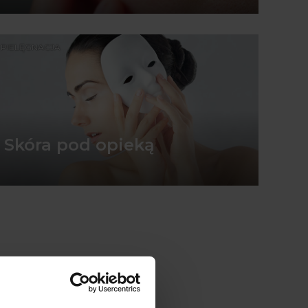
PIELĘGNACJA
Skóra pod opieką