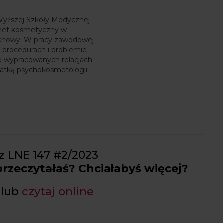
Wyższej Szkoły Medycznej
inet kosmetyczny w
ochowy. W pracy zawodowej
h procedurach i problemie
e wypracowanych relacjach
onatką psychokosmetologii.
z LNE 147 #2/2023
 przeczytałaś? Chciałabyś więcej?
lub
czytaj online