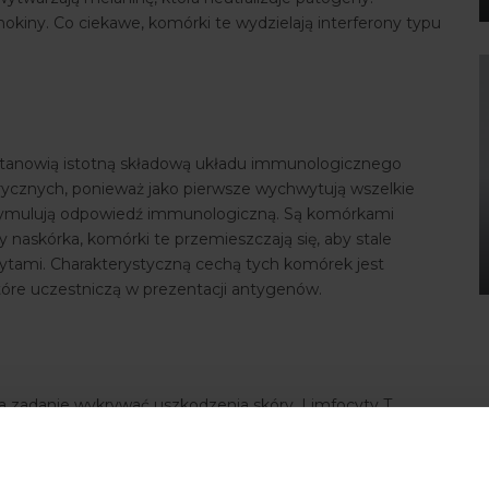
iny. Co ciekawe, komórki te wydzielają interferony typu
 stanowią istotną składową układu immunologicznego
rycznych, ponieważ jako pierwsze wychwytują wszelkie
o stymulują odpowiedź immunologiczną. Są komórkami
 naskórka, komórki te przemieszczają się, aby stale
cytami. Charakterystyczną cechą tych komórek jest
tóre uczestniczą w prezentacji antygenów.
a zadanie wykrywać uszkodzenia skóry. Limfocyty T
rawie tkanek.