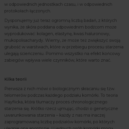
w odpowiednich jednostkach czasu, i w odpowiednich
protokołach łączonych.
Dysponujemy już teraz ogromną liczbą badań, z których
wynika, że skóra poddana odpowiednim bodźcom może
wyprodukować: kolagen, elastynę, kwas hialuronowy,
mukopolisacharydy. Wiemy, że może też zwiększyć swoją
grubość w warstwach, które w przebiegu procesu starzenia
ulegają ścieńczeniu. Pomimo wszystko na efekt końcowy
zabiegów wpływa wiele czynników, które warto znać.
Kilka teorii
Pierwsza z nich mówi o biologicznym skracaniu się tzw.
telomerów podczas każdego podziału komórki. To teoria
Hayflicka, która tłumaczy proces chronologicznego
starzenia się. Krótko rzecz ujmując, chodzi o genetyczne
uwarunkowania starzenia – każdy z nas ma inaczej
zaprogramowaną liczbę podziałów komórki, po których
ulegnie ona apoptozie. U jednych osób komórki mogą