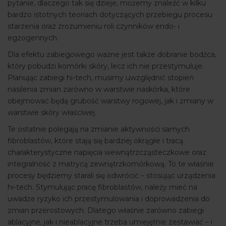
pytanie, dlaczego tak się dzieje, możemy znaleźć w kilku
bardzo istotnych teoriach dotyczących przebiegu procesu
starzenia oraz zrozumieniu roli czynników endo- i
egzogennych.
Dla efektu zabiegowego ważne jest także dobranie bodźca,
który pobudzi komórki skóry, lecz ich nie przestymuluje.
Planując zabiegi hi-tech, musimy uwzględnić stopień
nasilenia zmian zarówno w warstwie naskórka, które
obejmować będą grubość warstwy rogowej, jak i zmiany w
warstwie skóry właściwej.
Te ostatnie polegają na zmianie aktywności samych
fibroblastów, które stają się bardziej okrągłe i tracą
charakterystyczne napięcia wewnątrzcząsteczkowe oraz
integralność z matrycą zewnątrzkomórkową. To te właśnie
procesy będziemy starali się odwrócić – stosując urządzenia
hi-tech. Stymulując pracę fibroblastów, należy mieć na
uwadze ryzyko ich przestymulowania i doprowadzenia do
zmian przerostowych. Dlatego właśnie zarówno zabiegi
ablacyjne, jak i nieablacyjne trzeba umiejętnie zestawiać – i