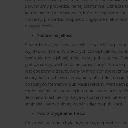
powinniśmy prowadzić na tej platformie. Oznacza t
kampaniach sprzedażowych, które nie są widoczne 
możemy prowadzić w sposób ciągły, ale niekoniec
naszym profilu.
Postaw na jakość
Stwierdzenie „nie liczy się ilość, ale jakość” w pr
wyjątkowo trafne. W obecnych czasach jakość publik
grafik, ale też o jakość treści, które publikujemy. D
graficzna. Czy post zostanie zauważony? A może prz
jest codziennie zasypywany w mediach społecznościo
kolory, kontekst, wymiarowanie grafik, tekst na g
do różnych formatów publikacji i reklam. Warto ich
może być dla nas bardziej lub mniej wyrozumiały. K
Jeśli natomiast identyfikacja wizualna marki ukierun
spójność i bardzo dobry wybór zdjęć do publikacji.
Twórz oryginalne treści
Co zrobić, by marka była oryginalna, niepowtarzalna