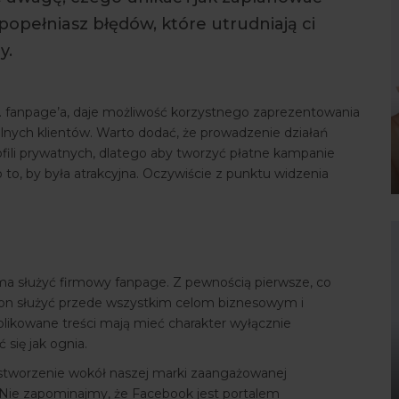
popełniasz błędów, które utrudniają ci
y.
w. fanpage’a, daje możliwość korzystnego zaprezentowania
alnych klientów. Warto dodać, że prowadzenie działań
fili prywatnych, dlatego aby tworzyć płatne kampanie
 to, by była atrakcyjna. Oczywiście z punktu widzenia
a służyć firmowy fanpage. Z pewnością pierwsze, co
en on służyć przede wszystkim celom biznesowym i
blikowane treści mają mieć charakter wyłącznie
się jak ognia.
stworzenie wokół naszej marki zaangażowanej
. Nie zapominajmy, że Facebook jest portalem