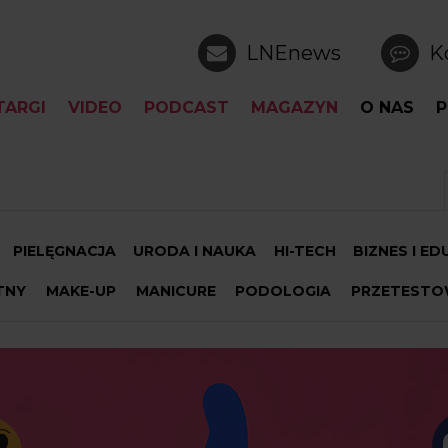
LNEnews
K
TARGI
VIDEO
PODCAST
MAGAZYN
O NAS
P
PIELĘGNACJA
URODA I NAUKA
HI-TECH
BIZNES I E
TNY
MAKE-UP
MANICURE
PODOLOGIA
PRZETESTO