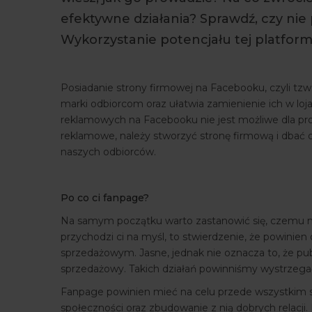
efektywne działania? Sprawdź, czy nie 
Wykorzystanie potencjału tej platform
Posiadanie strony firmowej na Facebooku, czyli tz
marki odbiorcom oraz ułatwia zamienienie ich w loj
reklamowych na Facebooku nie jest możliwe dla pro
reklamowe, należy stworzyć stronę firmową i dbać o
naszych odbiorców.
Po co ci fanpage?
Na samym początku warto zastanowić się, czemu m
przychodzi ci na myśl, to stwierdzenie, że powini
sprzedażowym. Jasne, jednak nie oznacza to, że pu
sprzedażowy. Takich działań powinniśmy wystrzegać 
Fanpage powinien mieć na celu przede wszystkim 
społeczności oraz zbudowanie z nią dobrych relacji