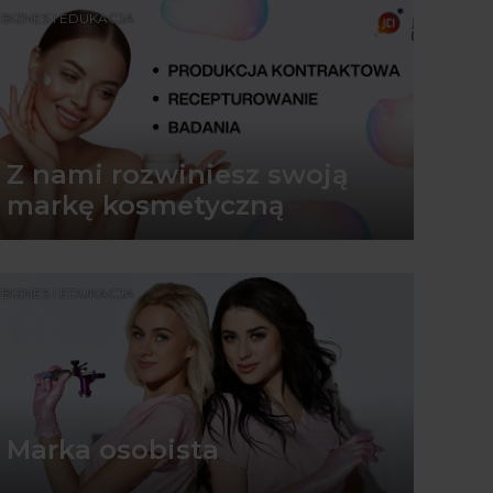
BIZNES I EDUKACJA
Z nami rozwiniesz swoją
markę kosmetyczną
BIZNES I EDUKACJA
Marka osobista