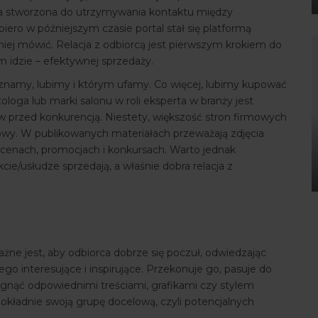
ła stworzona do utrzymywania kontaktu między
iero w późniejszym czasie portal stał się platformą
niej mówić. Relacja z odbiorcą jest pierwszym krokiem do
 idzie – efektywnej sprzedaży.
 znamy, lubimy i którym ufamy. Co więcej, lubimy kupować
loga lub marki salonu w roli eksperta w branży jest
ów przed konkurencją. Niestety, większość stron firmowych
owy. W publikowanych materiałach przeważają zdjęcia
h, cenach, promocjach i konkursach. Warto jednak
cie/usłudze sprzedają, a właśnie dobra relacja z
żne jest, aby odbiorca dobrze się poczuł, odwiedzając
niego interesujące i inspirujące. Przekonuje go, pasuje do
ągnąć odpowiednimi treściami, grafikami czy stylem
okładnie swoją grupę docelową, czyli potencjalnych