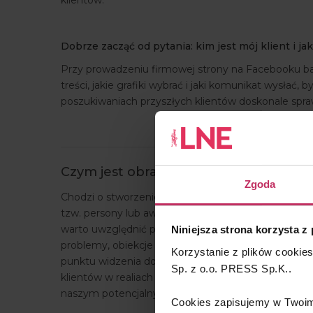
klientów.
Dobrze zacząć od pytania: kim jest mój klient i j
Przy prowadzeniu firmowej strony na Facebooku bar
treści, jakie grafiki wybrać i jaki komunikat wysłać, 
poszukiwaniach przyszłych klientów doskonale spra
Czym jest obraz idealnego klienta i d
Zgoda
Chodzi o stworzenie uproszczonego portretu psych
tzw. persony lub awatara, ma ogromny wpływ na e
warto uwzględnić przy tworzeniu obrazu idealnego k
Niniejsza strona korzysta z
problemy, obiekcje i rolę w procesie zakupowym. O
Korzystanie z plików cookie
punktu widzenia docelowej sprzedaży naszego prod
Sp. z o.o. PRESS Sp.K..
klientów w realiach życia i znacznie ułatwi działani
naszym potencjalnym klientem, możemy przejść do 
Cookies zapisujemy w Twoim 