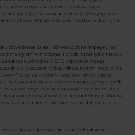
o, że pozostała sprzedaż powinna odbywać się w
na fanpage’u (to tzw. kampanie ukryte). Wtedy sprzedaż
znie każdy komunikat sprzedażowy musi być widoczny na
zypadku prowadzenia działań biznesowych na fanpage’u jest
acji ma ogromne znaczenie. I chodzi tu nie tylko o jakość
ziś za sukces publikacji aż w 80% odpowiada kreacja
epadnie w gąszczu innych publikacji, którymi każdy z nas
wych? Liczy się absolutnie wszystko: jakość zdjęcia,
rafice. Facebook ma własne rekomendowane wymiary grafik
 przestrzegać, gdyż znacząco wpływają na algorytm, który
olory powinny kontrastować z kolorem interfejsu platformy.
kowana jest na bardziej minimalistyczny styl, zadbaj o jej
, niesztampowa? Jak wyróżnić się na tle konkurencji?