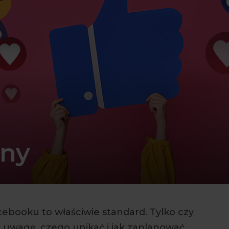
lny
ebooku to właściwie standard. Tylko czy
ć uwagę, czego unikać i jak zaplanować