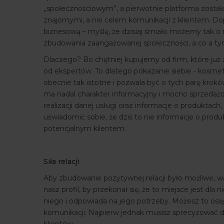
„społecznościowym”, a pierwotnie platforma zosta
znajomymi, a nie celem komunikacji z klientem. Dop
biznesową – myślę, że dzisiaj śmiało możemy tak o 
zbudowania zaangażowanej społeczności, a co a tym
Dlaczego? Bo chętniej kupujemy od firm, które już
od ekspertów. To dlatego pokazanie siebie - kosmeto
obecnie tak istotne i pozwala być o tych parę krok
ma nadal charakter informacyjny i mocno sprzedaż
realizacji danej usługi oraz informacje o produktac
uświadomić sobie, że dziś to nie informacje o produk
potencjalnym klientem.
Siła relacji
Aby zbudowanie pozytywnej relacji było możliwe, wa
nasz profil, by przekonał się, że to miejsce jest dla 
niego i odpowiada na jego potrzeby. Możesz to osi
komunikacji. Najpierw jednak musisz sprecyzować d