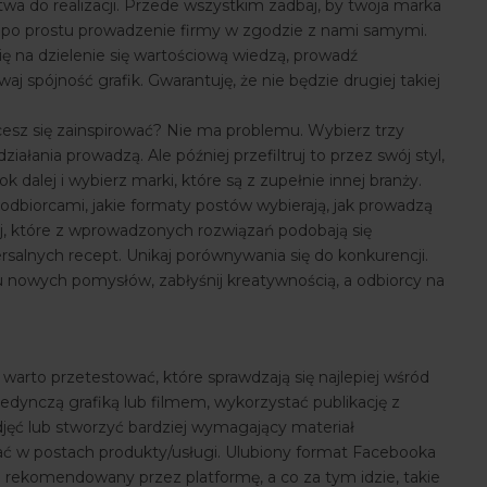
twa do realizacji. Przede wszystkim zadbaj, by twoja marka
t po prostu prowadzenie firmy w zgodzie z nami samymi.
ię na dzielenie się wartościową wiedzą, prowadź
 spójność grafik. Gwarantuję, że nie będzie drugiej takiej
hcesz się zainspirować? Nie ma problemu. Wybierz trzy
działania prowadzą. Ale później przefiltruj to przez swój styl,
ok dalej i wybierz marki, które są z zupełnie innej branży.
 odbiorcami, jakie formaty postów wybierają, jak prowadzą
wuj, które z wprowadzonych rozwiązań podobają się
salnych recept. Unikaj porównywania się do konkurencji.
 nowych pomysłów, zabłyśnij kreatywnością, a odbiorcy na
arto przetestować, które sprawdzają się najlepiej wśród
dynczą grafiką lub filmem, wykorzystać publikację z
zdjęć lub stworzyć bardziej wymagający materiał
ać w postach produkty/usługi. Ulubiony format Facebooka
ej rekomendowany przez platformę, a co za tym idzie, takie