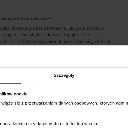
ak mogę do niego dotrzeć?
dzo często będziesz zastanawiać się, jakie stworzyć
by twoje działania były efektywne i spójne. Przy
wdzi się narzędzie nazywane obrazem idealnego klienta.
laczego warto go opracować?
Szczegóły
ologicznego naszego klienta. Zbudowanie takiego obrazu,
fektywność działań marketingowych i sprzedażowych. Co
lienta? Dane demograficzne, cele i wartości, wyzwania i
 plików cookie
czywiście wszystko to ograniczamy do wartości ważnych z
s wiąże się z przetwarzaniem danych osobowych, których admi
uktu/usługi. Taki obraz pomoże osadzić potencjalnych
a sprzedażowe w przyszłości. Gdy już wiemy, kto jest
kilku zasad, które pomogą stworzyć fanpage idealny.
urządzeniu i uzyskujemy do nich dostęp w celu: