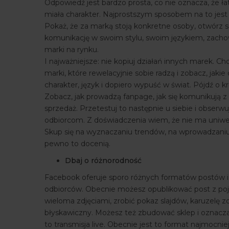
Odpowiedź jest bardzo prosta, co nie oznacza, że ła
miała charakter. Najprostszym sposobem na to jes
Pokaż, że za marką stoją konkretne osoby, otwórz s
komunikację w swoim stylu, swoim językiem, zachowaj
marki na rynku.
I najważniejsze: nie kopiuj działań innych marek. C
marki, które rewelacyjnie sobie radzą i zobacz, jakie 
charakter, język i dopiero wypuść w świat. Pójdź o kr
Zobacz, jak prowadzą fanpage, jak się komunikują z
sprzedaż. Przetestuj to następnie u siebie i obser
odbiorcom. Z doświadczenia wiem, że nie ma uniwer
Skup się na wyznaczaniu trendów, na wprowadzaniu
pewno to docenią.
Dbaj o różnorodność
Facebook oferuje sporo różnych formatów postów i w
odbiorców. Obecnie możesz opublikować post z poje
wieloma zdjęciami, zrobić pokaz slajdów, karuzelę 
błyskawiczny. Możesz też zbudować sklep i oznacz
to transmisja live. Obecnie jest to format najmocni